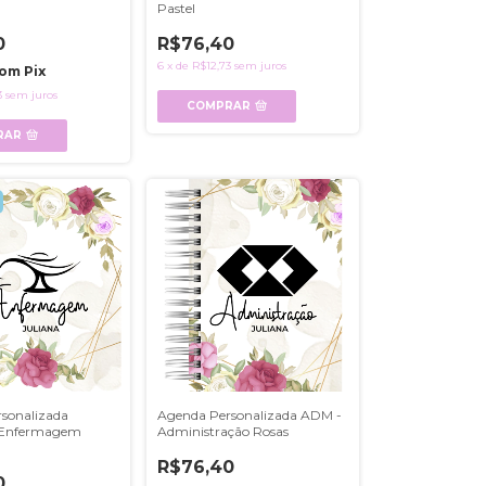
Pastel
0
R$76,40
6
x
de
R$12,73
sem juros
om
Pix
3
sem juros
COMPRAR
RAR
sonalizada
Agenda Personalizada ADM -
- Enfermagem
Administração Rosas
R$76,40
0