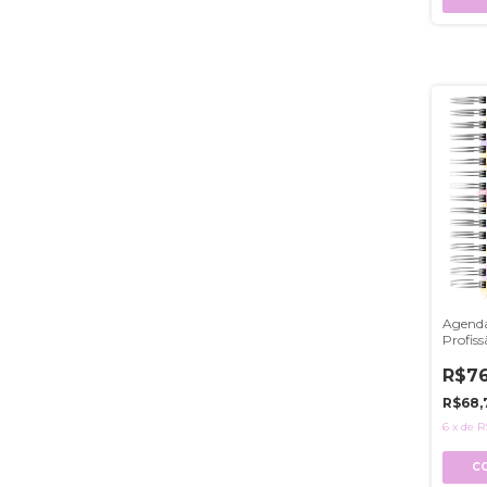
Agenda
Profiss
R$76
R$68,
6
x
de
R
C