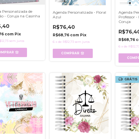
 Personalizada de
Agenda Personalizada - Floral
Agenda Per
são - Coruja na Casinha
Azul
Professor 
Coruja
,40
R$76,40
R$76,4
76
com
Pix
R$68,76
com
Pix
R$68,76
c
$12,73
sem juros
6
x
de
R$12,73
sem juros
6
x
de
R$12,7
OMPRAR
COMPRAR
COMP
GRÁTIS