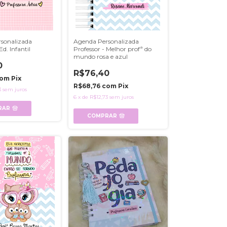
sonalizada
Agenda Personalizada
Ed. Infantil
Professor - Melhor profª do
mundo rosa e azul
0
R$76,40
om
Pix
R$68,76
com
Pix
3
sem juros
6
x
de
R$12,73
sem juros
RAR
COMPRAR