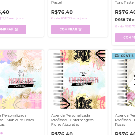
Pastel
Tons Pastel
,40
R$76,40
R$76,4
$12,73
sem juros
6
x
de
R$12,73
sem juros
R$68,76
c
6
x
de
R$12,7
OMPRAR
COMPRAR
COMP
GRÁTIS
 Personalizada
Agenda Personalizada
Agenda Per
ão - Manicure Flores
Profissão - Enfermagem
Profissão 
tas
Flores Abstratas
Rosas
FF
R$76,40
R$76,4