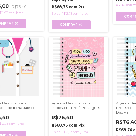
6,00
6
x
de
R$12,7
R$76,40
R$68,76
com
Pix
$11,00
sem juros
6
x
de
R$12,73
sem juros
COMP
OMPRAR
COMPRAR
TIS
 Personalizada
Agenda Personalizada
Agenda Per
ão - Medicina Jaleco
Professor - Profª Português
Professor -
Dádiva
,40
R$76,40
R$76,4
$12,73
sem juros
R$68,76
com
Pix
R$68,76
c
6
x
de
R$12,73
sem juros
OMPRAR