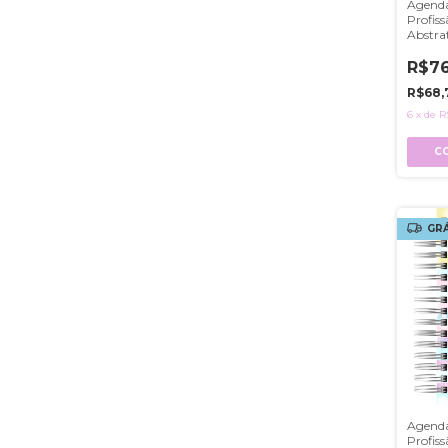
Agenda
Profiss
Abstra
R$76
R$68,
6
x
de
R
C
GRÁ
Agenda
Profiss