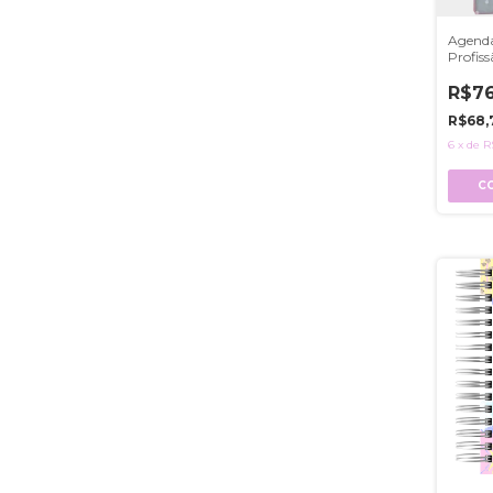
Agenda
Profis
R$76
R$68,
6
x
de
R
C