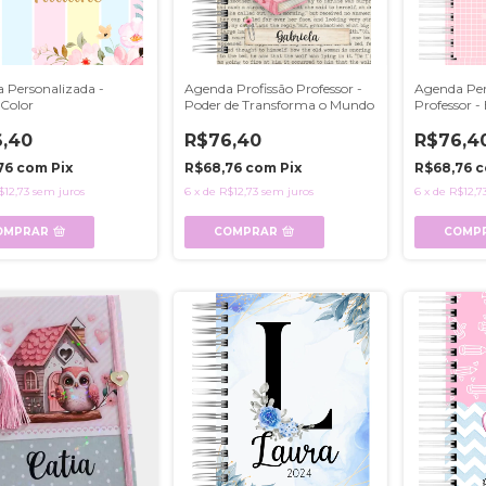
 Personalizada -
Agenda Profissão Professor -
Agenda Per
Color
Poder de Transforma o Mundo
Professor - 
,40
R$76,40
R$76,4
76
com
Pix
R$68,76
com
Pix
R$68,76
c
$12,73
sem juros
6
x
de
R$12,73
sem juros
6
x
de
R$12,7
OMPRAR
COMPRAR
COMP