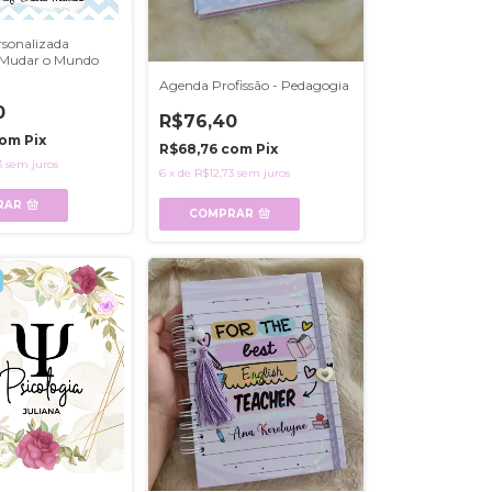
sonalizada
- Mudar o Mundo
Agenda Profissão - Pedagogia
0
R$76,40
om
Pix
R$68,76
com
Pix
3
sem juros
6
x
de
R$12,73
sem juros
RAR
COMPRAR