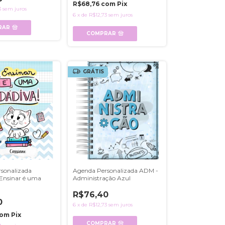
R$68,76
com
Pix
3
sem juros
6
x
de
R$12,73
sem juros
RAR
COMPRAR
GRÁTIS
sonalizada
Agenda Personalizada ADM -
 Ensinar é uma
Administração Azul
R$76,40
0
6
x
de
R$12,73
sem juros
om
Pix
COMPRAR