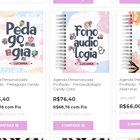
 Personalizada
Agenda Personalizada
Agenda Per
são - Pedagogia Candy
Profissão - Fonoaudiologia
Profissão -
Candy Color
Abstratas
,40
R$76,40
-
14
%
OFF
R$66,0
76
com
Pix
R$68,76
com
Pix
6
x
de
R$11,0
$12,73
sem juros
6
x
de
R$12,73
sem juros
COMP
OMPRAR
COMPRAR