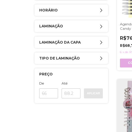
HORÁRIO
Agenda
LAMINAÇÃO
Candy 
R$76
LAMINAÇÃO DA CAPA
R$68,
6
x
de
R
TIPO DE LAMINAÇÃO
C
PREÇO
De
Até
APLICAR