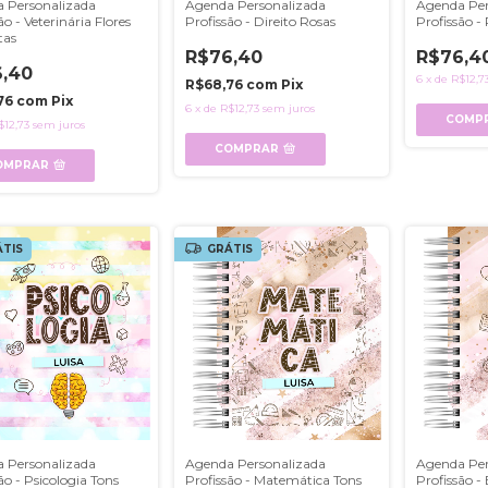
 Personalizada
Agenda Personalizada
Agenda Per
ão - Veterinária Flores
Profissão - Direito Rosas
Profissão -
tas
R$76,40
R$76,4
,40
6
x
de
R$12,7
R$68,76
com
Pix
76
com
Pix
6
x
de
R$12,73
sem juros
COMP
$12,73
sem juros
COMPRAR
OMPRAR
TIS
GRÁTIS
 Personalizada
Agenda Personalizada
Agenda Per
ão - Psicologia Tons
Profissão - Matemática Tons
Profissão -