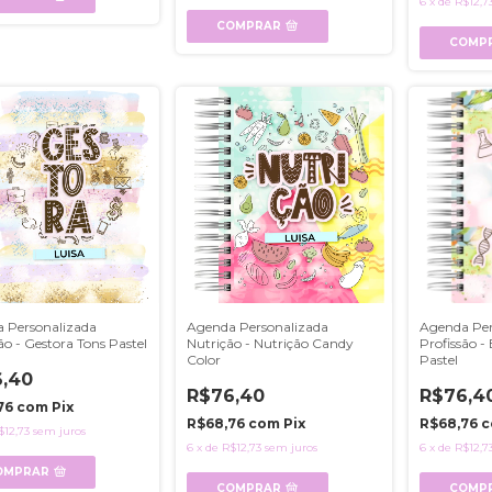
6
x
de
R$12,7
COMPRAR
COMP
 Personalizada
Agenda Personalizada
Agenda Per
ão - Gestora Tons Pastel
Nutrição - Nutrição Candy
Profissão -
Color
Pastel
,40
R$76,40
R$76,4
76
com
Pix
R$68,76
com
Pix
R$68,76
c
$12,73
sem juros
6
x
de
R$12,73
sem juros
6
x
de
R$12,7
OMPRAR
COMPRAR
COMP