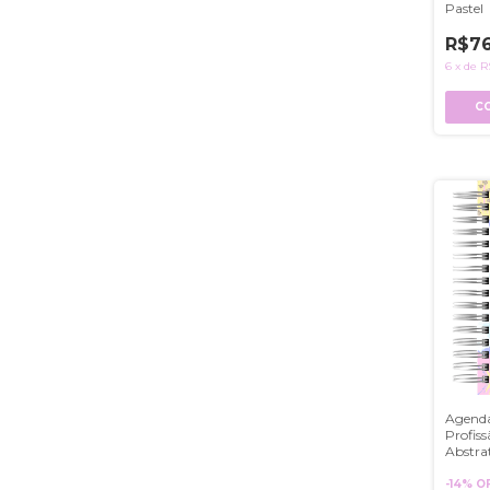
Pastel
R$76
6
x
de
R
C
Agenda
Profiss
Abstra
-
14
%
O