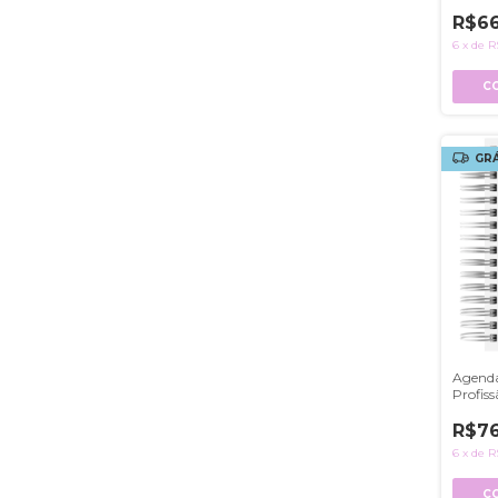
R$6
6
x
de
R
C
GRÁ
Agenda
Profiss
R$76
6
x
de
R
C