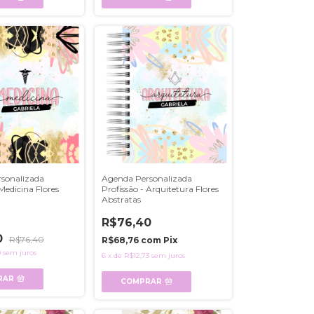
sonalizada
Agenda Personalizada
 Medicina Flores
Profissão - Arquitetura Flores
Abstratas
R$76,40
0
R$76,40
R$68,76
com
Pix
0
sem juros
6
x
de
R$12,73
sem juros
RAR
COMPRAR