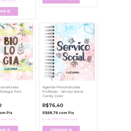
3
sem juros
RAR
sonalizada
Agenda Personalizada
 Biologia Tons
Profissão - Serviço Social
Candy Color
0
R$76,40
om
Pix
R$68,76
com
Pix
3
sem juros
6
x
de
R$12,73
sem juros
RAR
COMPRAR