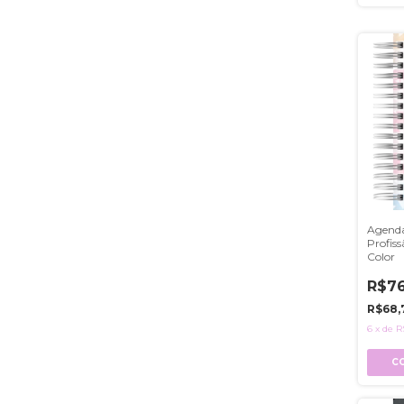
Agenda
Profis
Color
R$76
R$68,
6
x
de
R
C