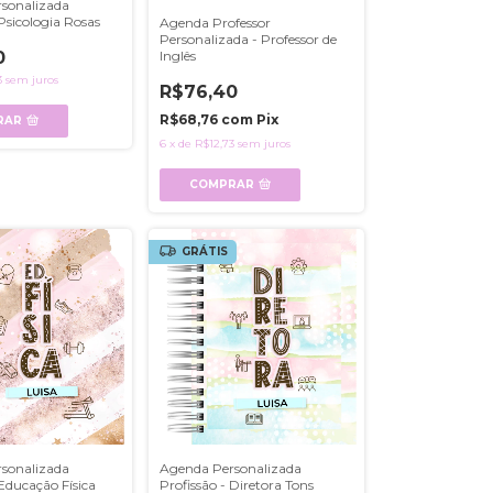
sonalizada
 Psicologia Rosas
Agenda Professor
Personalizada - Professor de
Inglês
0
3
sem juros
R$76,40
R$68,76
com
Pix
RAR
6
x
de
R$12,73
sem juros
COMPRAR
GRÁTIS
sonalizada
Agenda Personalizada
 Educação Física
Profissão - Diretora Tons