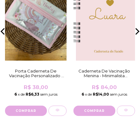
Porta Caderneta De
Caderneta De Vacinação
Vacinação Personalizado -
Menina - Minimalista
Mesmo Tema Da
Coração Rosa (Brilho
Caderneta/K...
Holográfico)
R$ 38,00
R$ 84,00
6
x de
R$6,33
sem juros
6
x de
R$14,00
sem juros
COMPRAR
COMPRAR