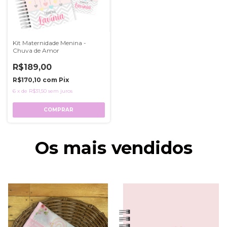
Kit Maternidade Menina -
Chuva de Amor
R$189,00
R$170,10
com
Pix
6
x
de
R$31,50
sem juros
COMPRAR
Os mais vendidos