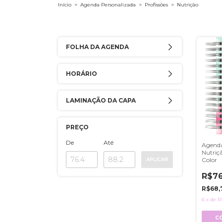
Início
>
Agenda Personalizada
>
Profissões
>
Nutrição
FOLHA DA AGENDA
HORÁRIO
LAMINAÇÃO DA CAPA
PREÇO
De
Até
Agenda
Nutriç
Color
APLICAR
R$76
R$68,
6
x
de
R
C