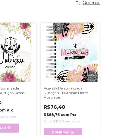
Ordenar
sonalizada
Agenda Personalizada
Nutrição Rosas
Nutrição - Nutrição Flores
Abstratas
0
R$76,40
om
Pix
R$68,76
com
Pix
3
sem juros
6
x
de
R$12,73
sem juros
RAR
COMPRAR