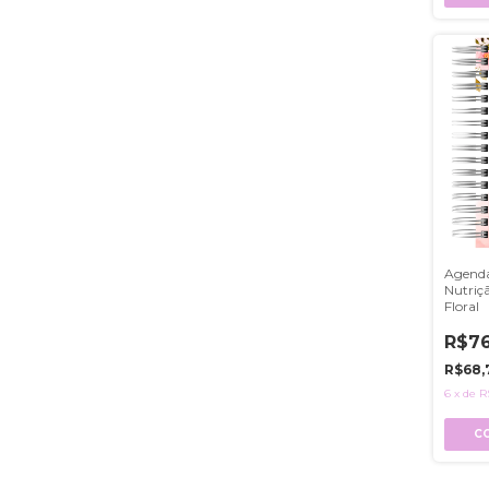
Agenda
Nutriç
Floral
R$76
R$68,
6
x
de
R
C