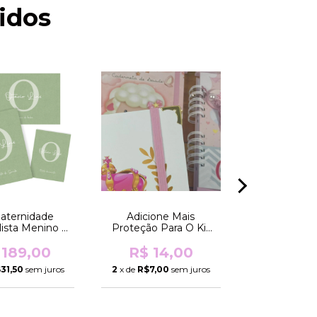
idos
Maternidade
Adicione Mais
Livro Do B
ista Menino -
Proteção Para O Kit
Astronauta
 Linho (Brilho
Maternidade
Comu
Linho Verde)
 189,00
R$ 14,00
R$ 90
31,50
sem juros
2
x de
R$7,00
sem juros
6
x de
R$15,0