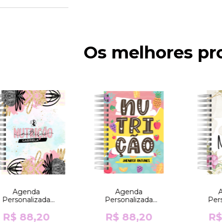
Os melhores pr
Agenda
Agenda
Personalizada
Personalizada
Per
utrição - Nutrição
Nutrição - Nutrição
Nutriç
res Abstratas (1 dia
R$ 88,20
Frutas (1 dia por
R$ 88,20
Rosas
R$