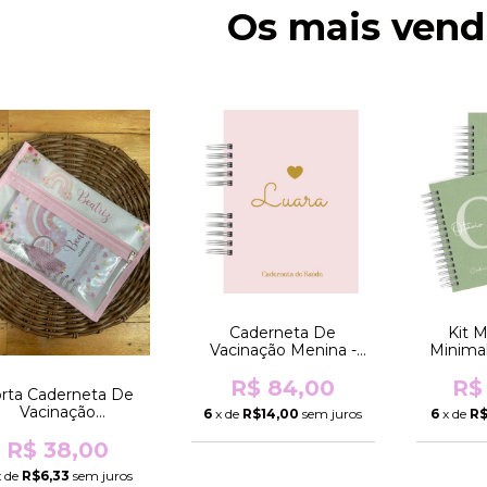
Os mais vend
Caderneta De
Kit 
Vacinação Menina -
Minimal
Minimalista Coração
Alfabeto
R$ 84,00
Rosa (Brilho
Comum, 
R$
rta Caderneta De
Holográfico)
Vacinação
6
x de
R$14,00
sem juros
6
x de
R$
Personalizado -
Mesmo Tema Da
R$ 38,00
Caderneta/K...
 de
R$6,33
sem juros