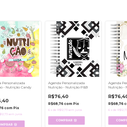
 Personalizada
Agenda Personalizada
Agenda Per
ão - Nutrição Candy
Nutrição - Nutrição P&B
Nutrição - 
R$76,40
R$76,4
,40
R$68,76
com
Pix
R$68,76
c
76
com
Pix
6
x
de
R$12,73
sem juros
6
x
de
R$12,7
$12,73
sem juros
COMPRAR
COMP
OMPRAR