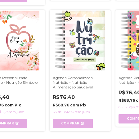
 Personalizada
Agenda Personalizada
Agenda Per
ão - Nutrição Simbolo
Nutrição - Nutrição
Nutrição - 
Alimentação Saudável
R$76,4
,40
R$76,40
R$68,76
c
76
com
Pix
R$68,76
com
Pix
6
x
de
R$12,7
$12,73
sem juros
6
x
de
R$12,73
sem juros
COMP
OMPRAR
COMPRAR