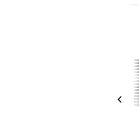
Agenda
Agenda
Personalizada
Personalizada
Nutrição - Nutrição
Nutrição - Nutrição
N
Simbolo Floral (1 dia
R$ 88,20
P&B (1 dia por página,
R$ 88,20
Flo