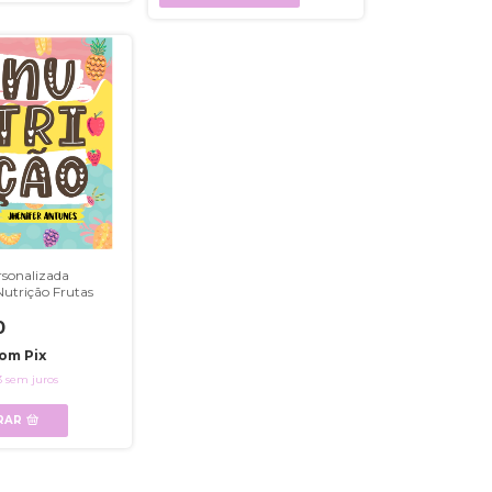
sonalizada
Nutrição Frutas
0
om
Pix
3
sem juros
RAR