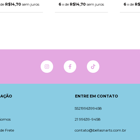
por página, Sem
página, Sem hora,
págin
 de
R$14,70
sem juros
6
x de
R$14,70
sem juros
6
x de
R$
horário, Brilho
Brilho Holográfico)
Comum)
GAÇÃO
ENTRE EM CONTATO
5521996399458
Somos
21 99639-9458
 de Frete
contato@bellasnarts.com.br