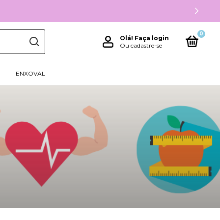
0
Olá!
Faça login
Ou cadastre-se
ENXOVAL