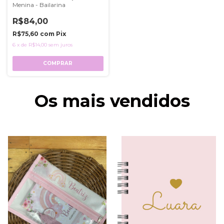
Menina - Bailarina
R$84,00
R$75,60
com
Pix
6
x
de
R$14,00
sem juros
COMPRAR
Os mais vendidos