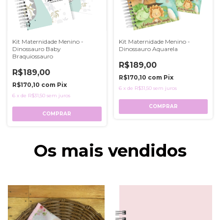
Kit Maternidade Menino -
Kit Maternidade Menino -
Dinossauro Baby
Dinossauro Aquarela
Braquiossauro
R$189,00
R$189,00
R$170,10
com
Pix
R$170,10
com
Pix
6
x
de
R$31,50
sem juros
6
x
de
R$31,50
sem juros
COMPRAR
COMPRAR
Os mais vendidos