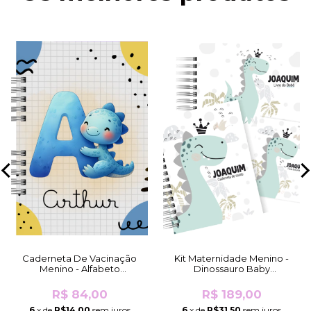
Caderneta De Vacinação
Kit Maternidade Menino -
Menino - Alfabeto
Dinossauro Baby
Dinossauro (Fosco)
Braquiossauro (Fosco)
R$ 84,00
R$ 189,00
6
x de
R$14,00
sem juros
6
x de
R$31,50
sem juros