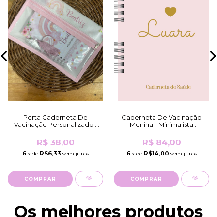
Porta Caderneta De
Caderneta De Vacinação
Vacinação Personalizado -
Menina - Minimalista
Mesmo Tema Da
Coração Rosa (Brilho
Caderneta/K...
Holográfico)
R$ 38,00
R$ 84,00
6
x de
R$6,33
sem juros
6
x de
R$14,00
sem juros
COMPRAR
COMPRAR
Os melhores produtos