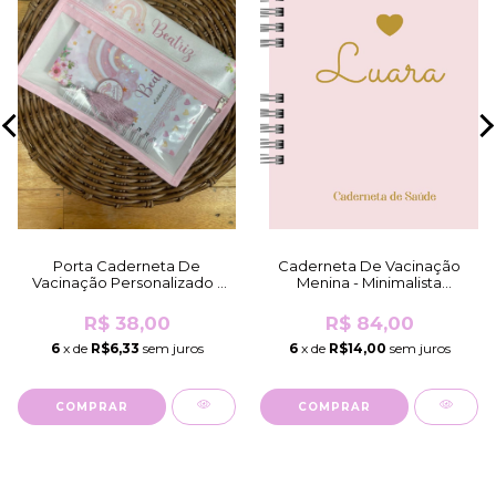
Porta Caderneta De
Caderneta De Vacinação
Vacinação Personalizado -
Menina - Minimalista
Mesmo Tema Da
Coração Rosa (Brilho
Caderneta/K...
Holográfico)
R$ 38,00
R$ 84,00
6
x de
R$6,33
sem juros
6
x de
R$14,00
sem juros
COMPRAR
COMPRAR