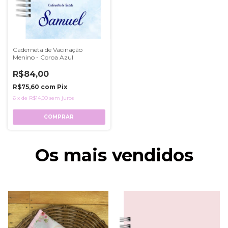
Caderneta de Vacinação
Menino - Coroa Azul
R$84,00
R$75,60
com
Pix
6
x
de
R$14,00
sem juros
COMPRAR
Os mais vendidos