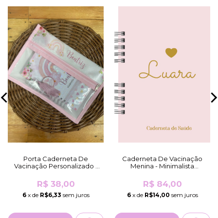
Porta Caderneta De
Caderneta De Vacinação
Vacinação Personalizado -
Menina - Minimalista
Mesmo Tema Da
Coração Rosa (Brilho
Caderneta/K...
Holográfico)
R$ 38,00
R$ 84,00
6
x de
R$6,33
sem juros
6
x de
R$14,00
sem juros