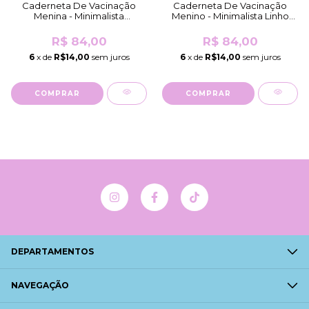
Caderneta De Vacinação
Caderneta De Vacinação
Menina - Minimalista
Menino - Minimalista Linho
Coração Rosa (Brilho
(Brilho Comum)
Holográfico)
R$ 84,00
R$ 84,00
6
x de
R$14,00
sem juros
6
x de
R$14,00
sem juros
COMPRAR
COMPRAR
DEPARTAMENTOS
NAVEGAÇÃO