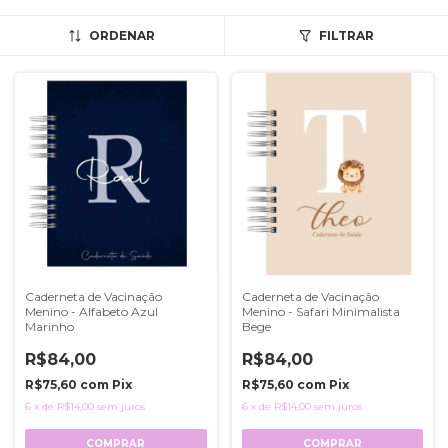
ORDENAR
FILTRAR
Caderneta de Vacinação
Caderneta de Vacinação
Menino - Alfabeto Azul
Menino - Safari Minimalista
Marinho
Bege
R$84,00
R$84,00
R$75,60
com
Pix
R$75,60
com
Pix
6
x
de
R$14,00
sem juros
6
x
de
R$14,00
sem juros
COMPRAR
COMPRAR