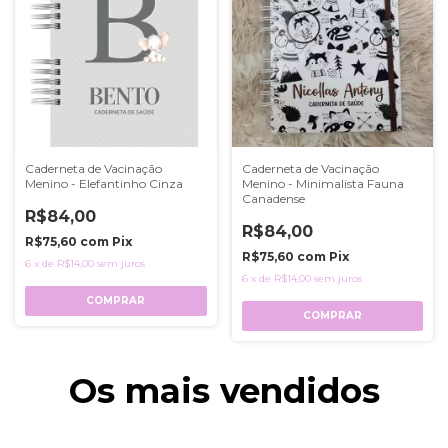
Caderneta de Vacinação
Caderneta de Vacinação
Menino - Elefantinho Cinza
Menino - Minimalista Fauna
Canadense
R$84,00
R$84,00
R$75,60
com
Pix
R$75,60
com
Pix
6
x
de
R$14,00
sem juros
6
x
de
R$14,00
sem juros
COMPRAR
COMPRAR
Os mais vendidos