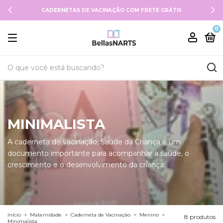
CADERNETAS DE VACINAÇÃO COM FRETE GRÁTIS
0
MINIMALISTA
A caderneta de vacinação, Saúde da Criança é um
documento importante para acompanhar a saúde, o
crescimento e o desenvolvimento da criança.
Início
>
Maternidade
>
Caderneta de Vacinação
>
Menino
>
8 produtos
Minimalista