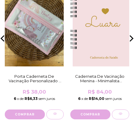
Porta Caderneta De
Caderneta De Vacinação
Vacinação Personalizado -
Menina - Minimalista
Mesmo Tema Da
Coração Rosa (Brilho
Caderneta/K...
Holográfico)
R$ 38,00
R$ 84,00
6
x de
R$6,33
sem juros
6
x de
R$14,00
sem juros
COMPRAR
COMPRAR