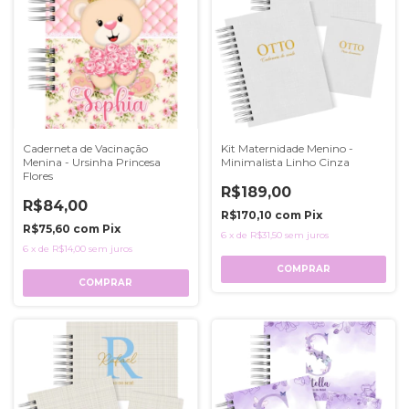
Caderneta de Vacinação
Kit Maternidade Menino -
Menina - Ursinha Princesa
Minimalista Linho Cinza
Flores
R$189,00
R$84,00
R$170,10
com
Pix
R$75,60
com
Pix
6
x
de
R$31,50
sem juros
6
x
de
R$14,00
sem juros
COMPRAR
COMPRAR