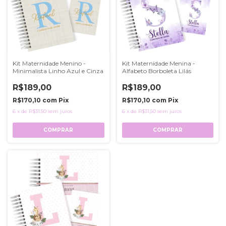
Kit Maternidade Menino -
Kit Maternidade Menina -
Minimalista Linho Azul e Cinza
Alfabeto Borboleta Lilás
R$189,00
R$189,00
R$170,10
com
Pix
R$170,10
com
Pix
6
x
de
R$31,50
sem juros
6
x
de
R$31,50
sem juros
COMPRAR
COMPRAR