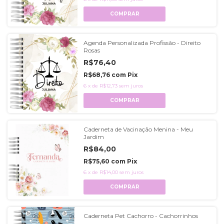
COMPRAR
Agenda Personalizada Profissão - Direito
Rosas
R$76,40
R$68,76
com
Pix
6
x
de
R$12,73
sem juros
COMPRAR
Caderneta de Vacinação Menina - Meu
Jardim
R$84,00
R$75,60
com
Pix
6
x
de
R$14,00
sem juros
COMPRAR
Caderneta Pet Cachorro - Cachorrinhos