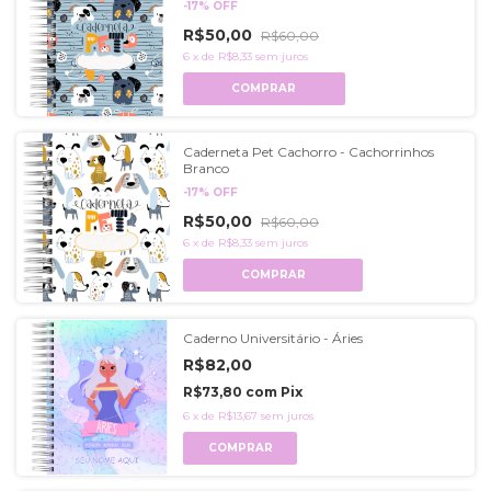
-
17
%
OFF
R$50,00
R$60,00
6
x
de
R$8,33
sem juros
COMPRAR
Caderneta Pet Cachorro - Cachorrinhos
Branco
-
17
%
OFF
R$50,00
R$60,00
6
x
de
R$8,33
sem juros
COMPRAR
Caderno Universitário - Áries
R$82,00
R$73,80
com
Pix
6
x
de
R$13,67
sem juros
COMPRAR