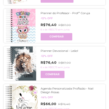
Planner do Professor - Profª Coruja
-
12
%
OFF
R$76,40
R$87,00
6
x
de
R$12,73
sem juros
COMPRAR
Planner Devocional - Leão!
-
12
%
OFF
R$76,40
R$87,00
6
x
de
R$12,73
sem juros
COMPRAR
Agenda Personalizada Profissão - Nail
Design Rosas
-
14
%
OFF
R$66,00
R$76,40
6
x
de
R$11,00
sem juros