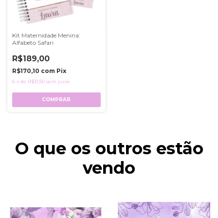
Kit Maternidade Menina:
Alfabeto Safari
R$189,00
R$170,10
com
Pix
6
x
de
R$31,50
sem juros
COMPRAR
O que os outros estão
vendo