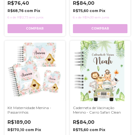
R$76,40
R$84,00
R$68,76
com
Pix
R$75,60
com
Pix
6
x
de
R$12,73
sem juros
6
x
de
R$14,00
sem juros
COMPRAR
COMPRAR
Kit Maternidade Menina -
Caderneta de Vacinação
Passarinhos
Menino - Carro Safari Clean
R$189,00
R$84,00
R$170,10
com
Pix
R$75,60
com
Pix