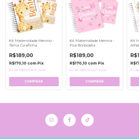
Kit Maternidade Menino -
Kit Maternidade Menina -
Kit 
Tema Girafinha
Poá Borboleta
Alfa
R$189,00
R$189,00
R$
R$170,10
com
Pix
R$170,10
com
Pix
R$1
6
x
de
R$31,50
sem juros
6
x
de
R$31,50
sem juros
6
x
d
COMPRAR
COMPRAR