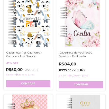
Caderneta Pet Cachorro -
Caderneta de Vacinação
Cachorrinhos Branco
Menina - Borboleta
-
17
%
OFF
R$84,00
R$50,00
R$60,00
R$75,60
com
Pix
6
x
de
R$8,33
sem juros
6
x
de
R$14,00
sem juros
COMPRAR
COMPRAR