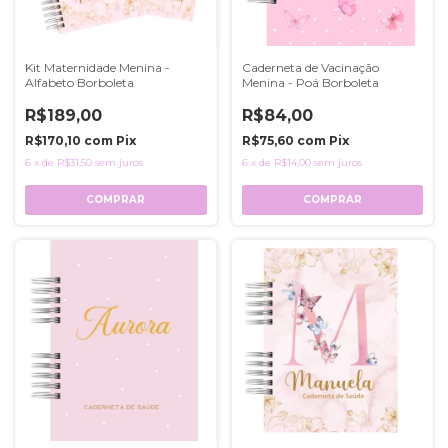
Kit Maternidade Menina -
Caderneta de Vacinação
Alfabeto Borboleta
Menina - Poá Borboleta
R$189,00
R$84,00
R$170,10
com
Pix
R$75,60
com
Pix
6
x
de
R$31,50
sem juros
6
x
de
R$14,00
sem juros
COMPRAR
COMPRAR