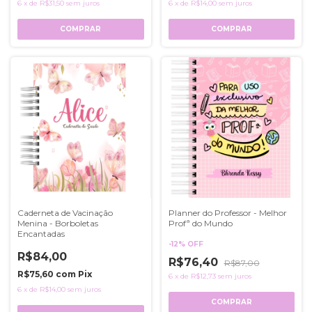
6
x
de
R$31,50
sem juros
6
x
de
R$14,00
sem juros
COMPRAR
COMPRAR
Caderneta de Vacinação
Planner do Professor - Melhor
Menina - Borboletas
Profª do Mundo
Encantadas
-
12
%
OFF
R$84,00
R$76,40
R$87,00
R$75,60
com
Pix
6
x
de
R$12,73
sem juros
6
x
de
R$14,00
sem juros
COMPRAR