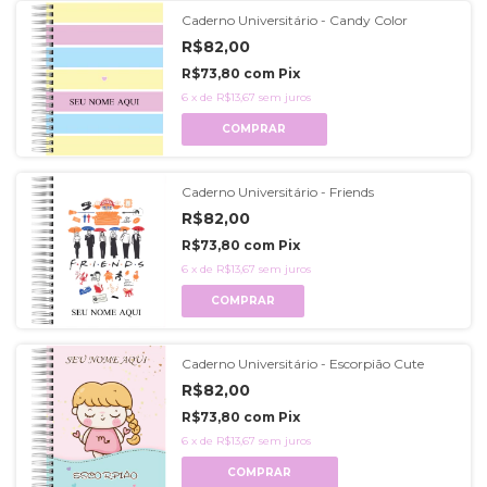
Caderno Universitário - Candy Color
R$82,00
R$73,80
com
Pix
6
x
de
R$13,67
sem juros
COMPRAR
Caderno Universitário - Friends
R$82,00
R$73,80
com
Pix
6
x
de
R$13,67
sem juros
COMPRAR
Caderno Universitário - Escorpião Cute
R$82,00
R$73,80
com
Pix
6
x
de
R$13,67
sem juros
COMPRAR