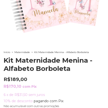
Início
>
Maternidade
>
Kit Maternidade Menina - Alfabeto Borboleta
Kit Maternidade Menina -
Alfabeto Borboleta
R$189,00
R$170,10
com
Pix
6
x
de
R$31,50
sem juros
10% de desconto
pagando com Pix
Não acumulável com outras promoções