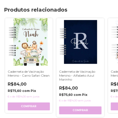
Produtos relacionados
Caderneta de Vacinação
Caderneta de Vacinação
Cade
Menino - Carro Safari Clean
Menino - Alfabeto Azul
Meni
Marinho
R$84,00
R$
R$84,00
R$75,60
com
Pix
R$7
R$75,60
com
Pix
6
x
de
R$14,00
sem juros
6
x
d
6
x
de
R$14,00
sem juros
COMPRAR
COMPRAR