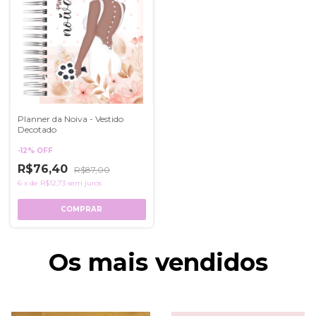
Planner da Noiva - Vestido
Decotado
-
12
%
OFF
R$76,40
R$87,00
6
x
de
R$12,73
sem juros
COMPRAR
Os mais vendidos