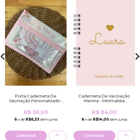
Porta Caderneta De
Caderneta De Vacinação
Vacinação Personalizado -
Menina - Minimalista
Mesmo Tema Da
Coração Rosa (Brilho
Caderneta/K...
Holográfico)
R$ 38,00
R$ 84,00
6
x de
R$6,33
sem juros
6
x de
R$14,00
sem juros
COMPRAR
COMPRAR