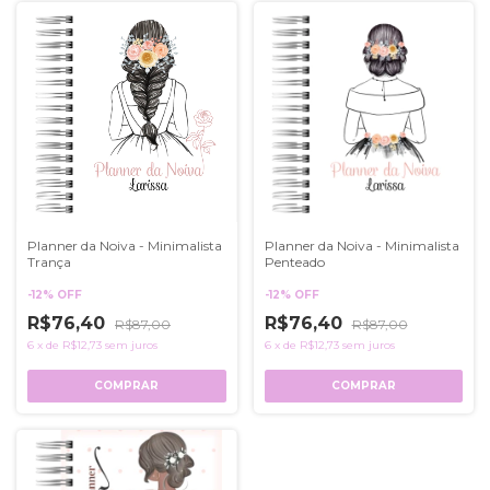
Planner da Noiva - Minimalista
Planner da Noiva - Minimalista
Trança
Penteado
-
12
%
OFF
-
12
%
OFF
R$76,40
R$76,40
R$87,00
R$87,00
6
x
de
R$12,73
sem juros
6
x
de
R$12,73
sem juros
COMPRAR
COMPRAR