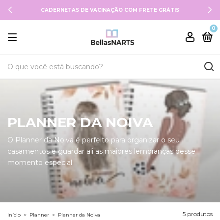
CADERNETAS DE VACINAÇÃO COM FRETE GRÁTIS
0
PLANNER DA NOIVA
O Planner da Noiva é perfeito para organizar o seu
casamentos e guardar ali as maiores lembranças desse
momento especial
5 produtos
Início
>
Planner
>
Planner da Noiva