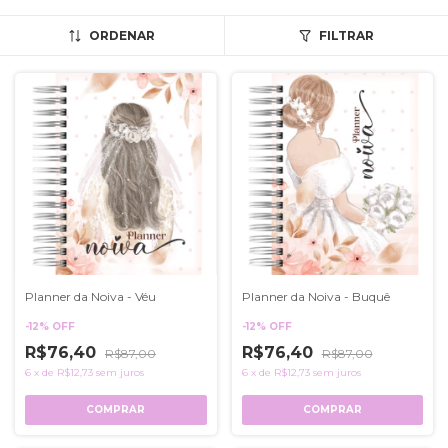
ORDENAR
FILTRAR
Planner da Noiva - Véu
Planner da Noiva - Buquê
-
12
%
OFF
-
12
%
OFF
R$76,40
R$76,40
R$87,00
R$87,00
6
x
de
R$12,73
sem juros
6
x
de
R$12,73
sem juros
COMPRAR
COMPRAR