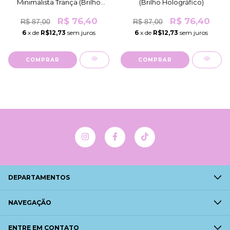
Minimalista Trança (Brilho
(Brilho Holográfico)
Comum)
R$ 76,40
R$ 76,40
R$ 87,00
R$ 87,00
6
x de
R$12,73
sem juros
6
x de
R$12,73
sem juros
COMPRAR
COMPRAR
DEPARTAMENTOS
NAVEGAÇÃO
ENTRE EM CONTATO